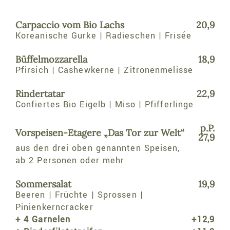
Carpaccio vom Bio Lachs
20,9
Koreanische Gurke | Radieschen | Frisée
Büffelmozzarella
18,9
Pfirsich | Cashewkerne | Zitronenmelisse
Rindertatar
22,9
Confiertes Bio Eigelb | Miso | Pfifferlinge
p.P.
Vorspeisen-Etagere „Das Tor zur Welt“
27,9
aus den drei oben genannten Speisen,
ab 2 Personen oder mehr
Sommersalat
19,9
Beeren | Früchte | Sprossen |
Pinienkerncracker
+ 4 Garnelen
+12,9