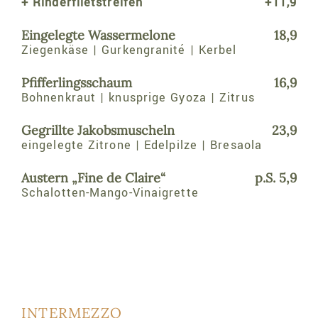
+ Rinderfiletstreifen
+11,9
Eingelegte Wassermelone
18,9
Ziegenkäse | Gurkengranité | Kerbel
Pfifferlingsschaum
16,9
Bohnenkraut | knusprige Gyoza | Zitrus
Gegrillte Jakobsmuscheln
23,9
eingelegte Zitrone | Edelpilze | Bresaola
Austern „Fine de Claire“
p.S. 5,9
Schalotten-Mango-Vinaigrette
INTERMEZZO