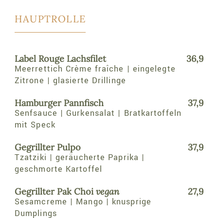
HAUPTROLLE
Label Rouge Lachsfilet
36,9
Meerrettich Crème fraîche | eingelegte
Zitrone | glasierte Drillinge
Hamburger Pannfisch
37,9
Senfsauce | Gurkensalat | Bratkartoffeln
mit Speck
Gegrillter Pulpo
37,9
Tzatziki | geräucherte Paprika |
geschmorte Kartoffel
Gegrillter Pak Choi
vegan
27,9
Sesamcreme | Mango | knusprige
Dumplings